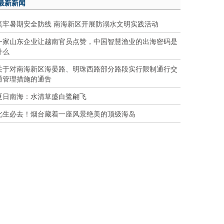
最新新闻
筑牢暑期安全防线 南海新区开展防溺水文明实践活动
一家山东企业让越南官员点赞，中国智慧渔业的出海密码是
什么
关于对南海新区海晏路、明珠西路部分路段实行限制通行交
通管理措施的通告
夏日南海：水清草盛白鹭翩飞
此生必去！烟台藏着一座风景绝美的顶级海岛