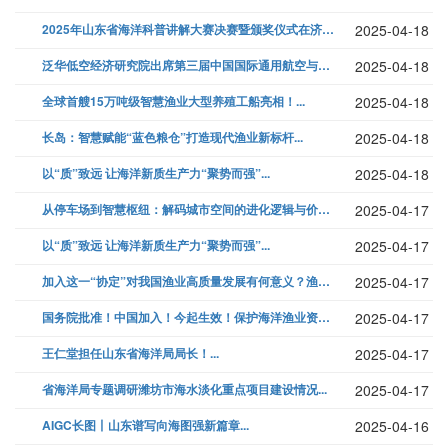
2025年山东省海洋科普讲解大赛决赛暨颁奖仪式在济南成功举办...
2025-04-18
泛华低空经济研究院出席第三届中国国际通用航空与无人机发展大会，共探低空...
2025-04-18
全球首艘15万吨级智慧渔业大型养殖工船亮相！...
2025-04-18
长岛：智慧赋能“蓝色粮仓”打造现代渔业新标杆...
2025-04-18
以“质”致远 让海洋新质生产力“聚势而强”...
2025-04-18
从停车场到智慧枢纽：解码城市空间的进化逻辑与价值重构...
2025-04-17
以“质”致远 让海洋新质生产力“聚势而强”...
2025-04-17
加入这一“协定”对我国渔业高质量发展有何意义？渔业渔政管理局局长刘新中...
2025-04-17
国务院批准！中国加入！今起生效！保护海洋渔业资源迈出关键一步→...
2025-04-17
王仁堂担任山东省海洋局局长！...
2025-04-17
省海洋局专题调研潍坊市海水淡化重点项目建设情况...
2025-04-17
AIGC长图丨山东谱写向海图强新篇章...
2025-04-16