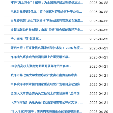
守护“海上粮仓”！威海：为全国海岸线治理提供法治样本...
2025-04-22
已累计投资超3亿元！首个国家对虾联合育种平台在山东滨州启动运营...
2025-04-22
自然资源部“从山顶到海洋”科技成果科普巡展在重庆启动...
2025-04-22
多领域鼓励科技创新，山东“四链”融合赋能海洋产业发展...
2025-04-22
活力南海 “羽”邻共享...
2025-04-22
开启申报！可直接提名国家科学技术奖！ 2025 年度中国海洋工程咨询协...
2025-04-21
海洋油气逐步成为我国能源上产重要增长极...
2025-04-21
50余所高校齐聚南海新区开展高考招生咨询...
2025-04-21
威海市第七届大学生程序设计竞赛在南海新区举办...
2025-04-21
中科院海洋所承担的国家重点研发计划项目启动暨实施方案研讨会在青岛召开...
2025-04-21
全国人大常委会委员吴立新院士作主旨演讲 “总体国家安全观与海洋命运共...
2025-04-21
《学习时报》头版头条刊发山东省委书记林武文章：以改革创新塑造高质量发展...
2025-04-21
[名人名家]华国中：赞美周忠海用生命的笔墨镌刻谈治国理政伟大赞歌...
2025-04-20