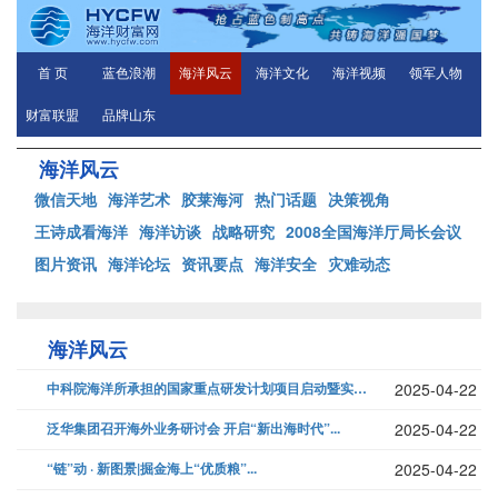
首 页
蓝色浪潮
海洋风云
海洋文化
海洋视频
领军人物
财富联盟
品牌山东
海洋风云
微信天地
海洋艺术
胶莱海河
热门话题
决策视角
王诗成看海洋
海洋访谈
战略研究
2008全国海洋厅局长会议
图片资讯
海洋论坛
资讯要点
海洋安全
灾难动态
海洋风云
中科院海洋所承担的国家重点研发计划项目启动暨实施方案研讨会在青岛召开...
2025-04-22
泛华集团召开海外业务研讨会 开启“新出海时代”...
2025-04-22
“链”动 · 新图景|掘金海上“优质粮”...
2025-04-22