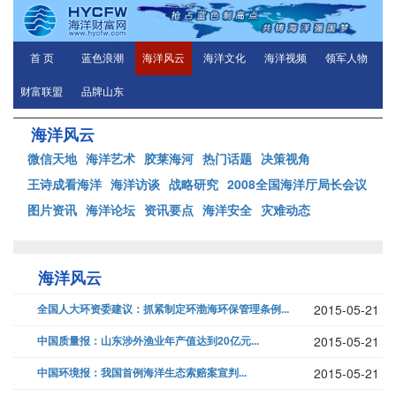
首 页
蓝色浪潮
海洋风云
海洋文化
海洋视频
领军人物
财富联盟
品牌山东
海洋风云
微信天地
海洋艺术
胶莱海河
热门话题
决策视角
王诗成看海洋
海洋访谈
战略研究
2008全国海洋厅局长会议
图片资讯
海洋论坛
资讯要点
海洋安全
灾难动态
海洋风云
全国人大环资委建议：抓紧制定环渤海环保管理条例...
2015-05-21
中国质量报：山东涉外渔业年产值达到20亿元...
2015-05-21
中国环境报：我国首例海洋生态索赔案宣判...
2015-05-21