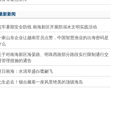
最新新闻
筑牢暑期安全防线 南海新区开展防溺水文明实践活动
一家山东企业让越南官员点赞，中国智慧渔业的出海密码是
什么
关于对南海新区海晏路、明珠西路部分路段实行限制通行交
通管理措施的通告
夏日南海：水清草盛白鹭翩飞
此生必去！烟台藏着一座风景绝美的顶级海岛