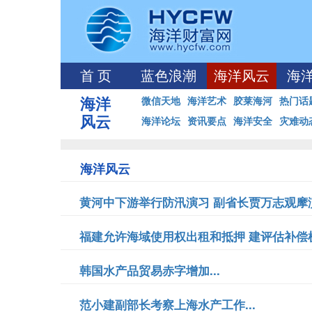
首 页
蓝色浪潮
海洋风云
海
海洋
微信天地
海洋艺术
胶莱海河
热门话
风云
海洋论坛
资讯要点
海洋安全
灾难动
海洋风云
黄河中下游举行防汛演习 副省长贾万志观摩演习
福建允许海域使用权出租和抵押 建评估补偿机制
韩国水产品贸易赤字增加...
范小建副部长考察上海水产工作...