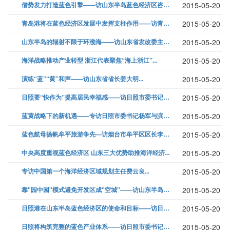
借势发力打造蓝色引擎——访山东半岛蓝色经济区咨询委员会副主任郑贵斌...
2015-05-20
青岛港将在蓝色经济区发展中发挥支柱作用——访青岛港总裁常德传...
2015-05-20
山东半岛的辐射不限于环渤海——访山东省发改委主任费云良...
2015-05-20
海洋战略推动产业转型 浙江代表聚焦“海上浙江”...
2015-05-20
演练“蓝”“黄”和声——访山东省省长姜大明...
2015-05-20
日照要“快作为”提高居民幸福感——访日照市委书记杨军...
2015-05-20
蓝黄战略下的新机遇——专访日照市委书记杨军与滨州市委书记邓向阳...
2015-05-20
蓝色航母扬帆牟平旅游争先—访烟台市牟平区区长李爱杰...
2015-05-20
中央高度重视蓝色经济区 山东三大优势助推海洋经济...
2015-05-20
专访中国第一个海洋经济区域规划主任费云良...
2015-05-20
靠"园中园"模式避免开发区成"空城"——访山东半岛蓝色经济区建设委员会...
2015-05-20
日照港在山东半岛蓝色经济区的使命和目标——访日照市委书记杨军...
2015-05-20
日照将构筑完整的蓝色产业体系——访日照市委书记杨军...
2015-05-20