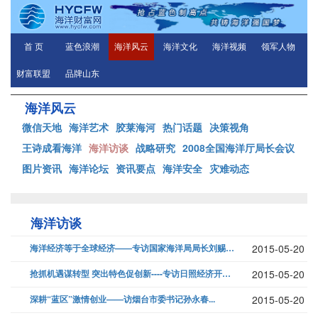
首 页
蓝色浪潮
海洋风云
海洋文化
海洋视频
领军人物
财富联盟
品牌山东
海洋风云
微信天地
海洋艺术
胶莱海河
热门话题
决策视角
王诗成看海洋
海洋访谈
战略研究
2008全国海洋厅局长会议
图片资讯
海洋论坛
资讯要点
海洋安全
灾难动态
海洋访谈
海洋经济等于全球经济——专访国家海洋局局长刘赐贵...
2015-05-20
抢抓机遇谋转型 突出特色促创新----专访日照经济开发区党工委书记王克...
2015-05-20
深耕“蓝区”激情创业——访烟台市委书记孙永春...
2015-05-20