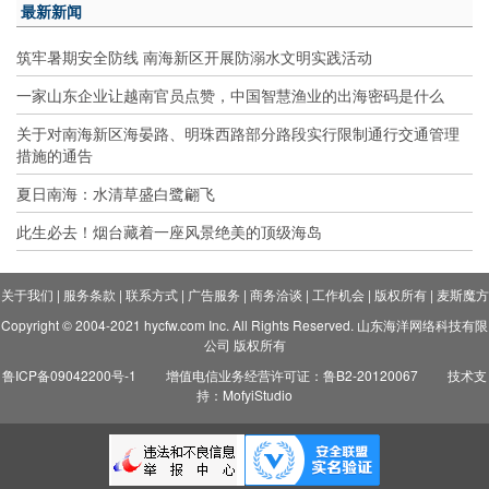
最新新闻
筑牢暑期安全防线 南海新区开展防溺水文明实践活动
一家山东企业让越南官员点赞，中国智慧渔业的出海密码是什么
关于对南海新区海晏路、明珠西路部分路段实行限制通行交通管理
措施的通告
夏日南海：水清草盛白鹭翩飞
此生必去！烟台藏着一座风景绝美的顶级海岛
关于我们
|
服务条款
|
联系方式
|
广告服务
|
商务洽谈
|
工作机会
|
版权所有
|
麦斯魔方
Copyright © 2004-2021 hycfw.com Inc. All Rights Reserved. 山东海洋网络科技有限
公司 版权所有
鲁ICP备09042200号-1
增值电信业务经营许可证：鲁B2-20120067
技术支
持：MofyiStudio