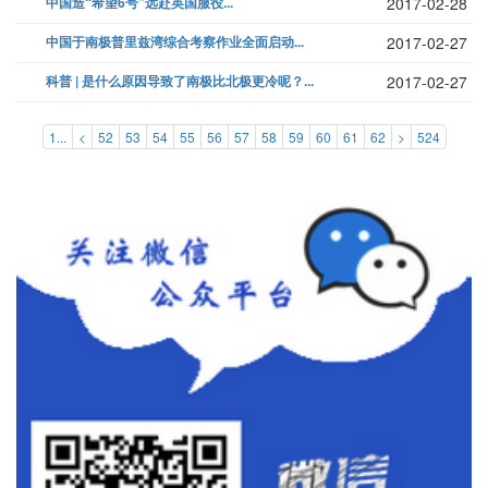
中国造“希望6号”远赴英国服役...
2017-02-28
中国于南极普里兹湾综合考察作业全面启动...
2017-02-27
科普 | 是什么原因导致了南极比北极更冷呢？...
2017-02-27
1...
<
52
53
54
55
56
57
58
59
60
61
62
>
524