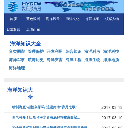
首 页
蓝色浪潮
海洋风云
海洋文化
海洋视频
领军人物
财富联盟
品牌山东
海洋知识大全
鱼类图谱
管理保护
开发利用
综合知识
海洋科考
海洋科技
海洋军事
航海历史
海洋灾害
海洋工程
海洋生物
海洋地质
海洋地理
海洋知识大
全
绘制海底“磁性条形码”追溯南海“岁月之歌”...
2017-03-13
勇气可嘉！巴哈马潜水者海底解救被束白鲨...
2017-03-10
加快开放式科创平台建设破解海洋装备制造业难题...
2017-03-08