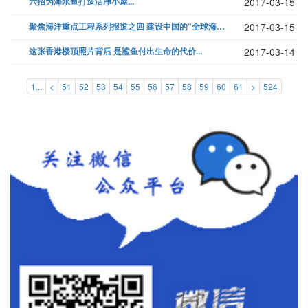
六招为海水鱼打造洁净小屋...
2017-03-15
聚焦海洋重点工程系列报道之四 建设中国的“全球海洋立体观测网”...
2017-03-15
这张香港楼顶照片背后 是鲨鱼付出生命的代价...
2017-03-14
1...
<
51
52
53
54
55
56
57
58
59
60
61
>
524