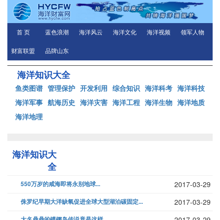
首 页
蓝色浪潮
海洋风云
海洋文化
海洋视频
领军人物
财富联盟
品牌山东
海洋知识大全
鱼类图谱
管理保护
开发利用
综合知识
海洋科考
海洋科技
海洋军事
航海历史
海洋灾害
海洋工程
海洋生物
海洋地质
海洋地理
海洋知识大
全
550万岁的咸海即将永别地球...
2017-03-29
侏罗纪早期大洋缺氧促进全球大型湖泊碳固定...
2017-03-29
大名鼎鼎的镆铘岛传说竟是这样...
2017-03-29