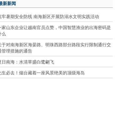
最新新闻
筑牢暑期安全防线 南海新区开展防溺水文明实践活动
一家山东企业让越南官员点赞，中国智慧渔业的出海密码是
什么
关于对南海新区海晏路、明珠西路部分路段实行限制通行交
通管理措施的通告
夏日南海：水清草盛白鹭翩飞
此生必去！烟台藏着一座风景绝美的顶级海岛