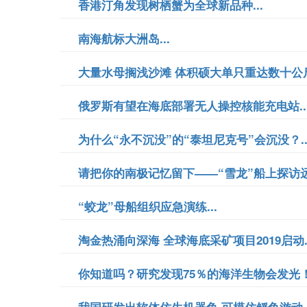
香港汀角发现树栖蟹为全球新品种...
南海航标大洲岛...
大量水母搁浅沙滩 体积硕大单只重达数十公斤.
俄罗斯有望在海底部署无人操控核能充电站..
为什么“永不沉没”的“泰坦尼克号”会沉没？..
请把你的南极记忆留下——“雪龙”船上探访远
“蛟龙”母船组织应急演练...
淘金热涌向深海 全球海底采矿项目2019启动..
你知道吗？研究发现75％的海洋生物会发光！.