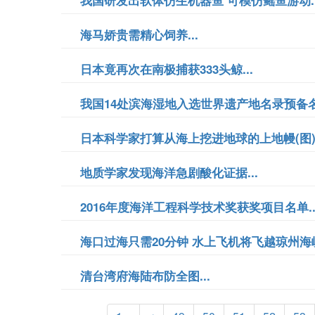
我国研发出软体仿生机器鱼 可模仿鳐鱼游动..
海马娇贵需精心饲养...
日本竟再次在南极捕获333头鲸...
我国14处滨海湿地入选世界遗产地名录预备名单
日本科学家打算从海上挖进地球的上地幔(图).
地质学家发现海洋急剧酸化证据...
2016年度海洋工程科学技术奖获奖项目名单..
海口过海只需20分钟 水上飞机将飞越琼州海峡.
清台湾府海陆布防全图...