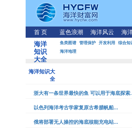
首 页
蓝色浪潮
海洋风云
海
海洋
鱼类图谱
管理保护
开发利用
综合知
知识
海洋地理
大全
海洋知识大
全
浙大有一条世界最快的鱼 可以用于海底探索..
以色列海洋考古学家复原古希腊帆船...
俄将部署无人操控的海底核能充电站...