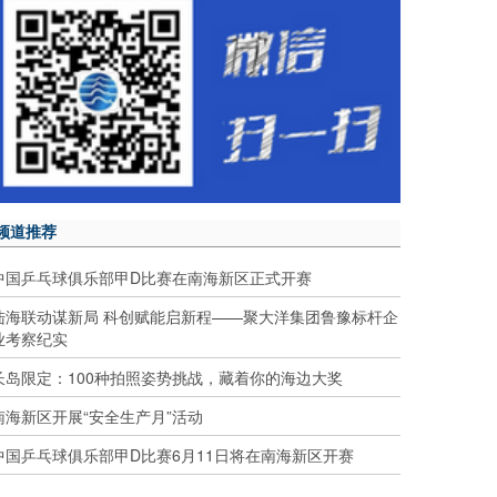
频道推荐
中国乒乓球俱乐部甲D比赛在南海新区正式开赛
陆海联动谋新局 科创赋能启新程——聚大洋集团鲁豫标杆企
业考察纪实
长岛限定：100种拍照姿势挑战，藏着你的海边大奖
南海新区开展“安全生产月”活动
中国乒乓球俱乐部甲D比赛6月11日将在南海新区开赛