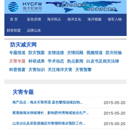
首 页
蓝色浪潮
海洋风云
海洋文化
海洋视频
领军人物
财富联盟
品牌山东
防灾减灾网
专题报道
防灾预案
友情连接
灾情回顾
视频报道
防灾经验
灾害专题
科研成果
学术动态
热点新闻
白皮书及相关法律
科普视窗
灾害知识
关注海洋灾害
灾害预警
灾害专题
海产品业：海冰灾害再现 蓝色警报连续拉响...
2015-05-20
黄渤海海冰持续增长，影响胶州湾海域渔业生产...
2015-05-20
山东沾化县采取措施应对寒潮和海冰预防工作...
2015-05-20