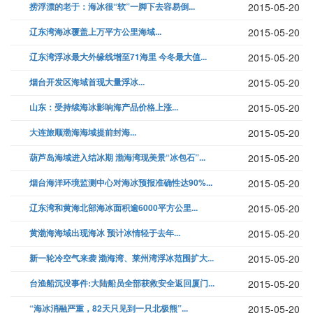
捞浮漂的老于：海冰很“软”一脚下去容易倒...
2015-05-20
辽东湾海冰覆盖上万平方公里海域...
2015-05-20
辽东湾浮冰最大外缘线增至71海里 今冬最大值...
2015-05-20
烟台开发区海域首现大量浮冰...
2015-05-20
山东：受持续海冰影响海产品价格上涨...
2015-05-20
大连旅顺渤海海域提前封海...
2015-05-20
葫芦岛海域进入结冰期 渤海湾现美景“冰包石”...
2015-05-20
烟台海洋环境监测中心对海冰预报准确性达90%...
2015-05-20
辽东湾和黄海北部海冰面积逾6000平方公里...
2015-05-20
黄渤海海域出现海冰 预计冰情轻于去年...
2015-05-20
新一轮冷空气来袭 渤海湾、莱州湾浮冰范围扩大...
2015-05-20
台渔船沉没事件:大陆船员全部获救安全返回厦门...
2015-05-20
“海冰消融严重，82天只见到一只北极熊”...
2015-05-20