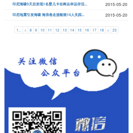
印尼海啸3天后发现1名婴儿卡在树丛幸运存活...
2015-05-20
印尼地震引发海啸 海浪卷走游船致14人失踪...
2015-05-20
1...
<
8
9
10
11
12
13
14
15
16
17
18
>
23