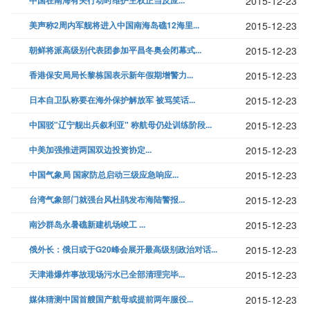
中国在南海有关行动时维护主权正当反应...
2015-12-23
美声称2周内军舰将进入中国南海岛礁12海里...
2015-12-23
朝鲜将派高级别代表团参加平昌冬奥会闭幕式...
2015-12-23
香港保安局局长黎栋国表示新年假期增警力...
2015-12-23
日本自卫队称要在海外保护解放军 被骂笑话...
2015-12-23
中国驳"辽宁舰出兵叙利亚" 称航母仍处训练阶段...
2015-12-23
中美加强推进两国双边投资协定...
2015-12-23
中国气象局 国家防总启动三级应急响应...
2015-12-23
台湾气象部门就强台风杜鹃发布海陆警报...
2015-12-23
南沙群岛永暑礁新建机场竣工 ...
2015-12-23
俄外长：俄日或于G20峰会展开最高级别政治对话...
2015-12-23
天津港爆炸事故现场污水已全部清理完毕...
2015-12-23
媒体猜测中国首艘国产航母或提前两年服役...
2015-12-23