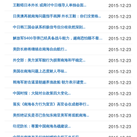
王毅晤日本外长 或商讨中日领导人单独会面...
2015-12-23
日美澳再就南海问题指手画脚 外长王毅：你们没资格...
2015-12-23
中日韩三国会谈系积极信号但分歧依然深刻...
2015-12-23
解放军S400导弹已经具备战斗能力，越南恐怕睡不着了！...
2015-12-23
美防长称将继续在南海自由航行...
2015-12-23
外交部：美方派军舰行为损害南海和平稳定...
2015-12-23
美国在南海问题上态度耐人寻味...
2015-12-23
韩海军射击逼退朝越界渔政船 朝方表示谴责...
2015-12-23
中国时报：大陆对台政策四大变化...
2015-12-23
落实《南海各方行为宣言》高官会在成都举行...
2015-12-23
美拒绝证实是否已告知东南亚美军将巡航南海...
2015-12-23
印尼防长：尊重中国南海岛礁建设...
2015-12-23