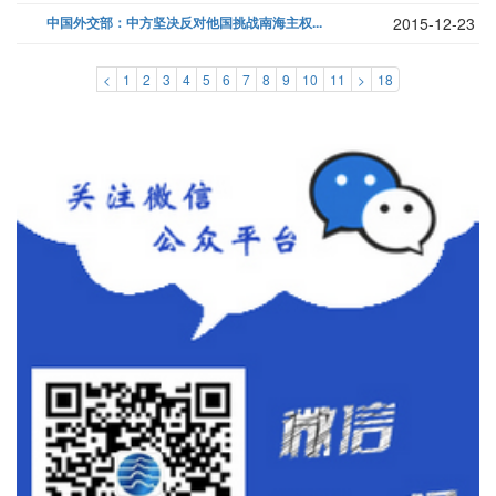
中国外交部：中方坚决反对他国挑战南海主权...
2015-12-23
<
1
2
3
4
5
6
7
8
9
10
11
>
18