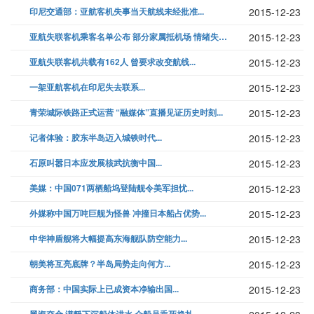
印尼交通部：亚航客机失事当天航线未经批准...
2015-12-23
亚航失联客机乘客名单公布 部分家属抵机场 情绪失控大哭...
2015-12-23
亚航失联客机共载有162人 曾要求改变航线...
2015-12-23
一架亚航客机在印尼失去联系...
2015-12-23
青荣城际铁路正式运营 “融媒体”直播见证历史时刻...
2015-12-23
记者体验：胶东半岛迈入城铁时代...
2015-12-23
石原叫嚣日本应发展核武抗衡中国...
2015-12-23
美媒：中国071两栖船坞登陆舰令美军担忧...
2015-12-23
外媒称中国万吨巨舰为怪兽 冲撞日本船占优势...
2015-12-23
中华神盾舰将大幅提高东海舰队防空能力...
2015-12-23
朝美将互亮底牌？半岛局势走向何方...
2015-12-23
商务部：中国实际上已成资本净输出国...
2015-12-23