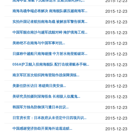
黑海夺金 潜艇下沉船体进水 众船员垂死挣扎...
2015-12-23
南海岛礁争端必将解决 南海舰队碾压越南海军...
2015-12-23
实拍外国记者航拍南海岛礁 被解放军警告驱离...
2015-12-23
中国军舰在南沙与越军战舰对峙 掩护填海工程...
2015-12-23
美称绝不在南海与中国军事对抗...
2015-12-23
日媒称中越船只南海碰撞 中方射水炮登船破坏...
2015-12-23
056A护卫舰入役南海舰队 配打击核潜艇杀手锏...
2015-12-23
南京军区首次组织跨海登陆作战保障演练...
2015-12-23
美新任防长访日 将磋商日美安保...
2015-12-23
美研究员拍摄到深海怪鱼 长相骇人似魔鬼...
2015-12-23
韩国军方独岛防御演习遭日本抗议...
2015-12-23
日官房长官：日本政府从未否定中日四项共识...
2015-12-23
中国感谢斐济协助开展海外追逃追赃...
2015-12-23