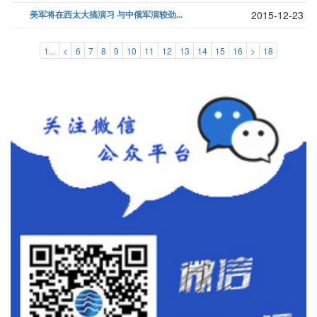
美军将在西太大搞演习 与中俄军演较劲...
2015-12-23
1...
<
6
7
8
9
10
11
12
13
14
15
16
>
18