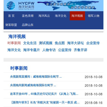
首 页
蓝色浪潮
海洋风云
海洋文化
海洋视频
领军人物
财富联盟
品牌山东
海洋视频
时事新闻
文化生活
测试视频
焦点图
海洋大讲坛
企业宣传
海洋文化
海洋专题片
人物专访
公益宣传
齐鲁开讲
时事新闻
央视新闻直播间：威海南海国际生蚝节 ...
2018-10-08
央视晚间新闻威海南海国际生蚝节 ...
2018-10-08
改革开放40年，40集历史印记纪实片 《从海上·飞阅威海》国庆！我们起...
2018-10-08
【新闻午班车】长岛“和航兴龙”轮被困一天一夜后 成功抵达长岛港...
2018-08-16