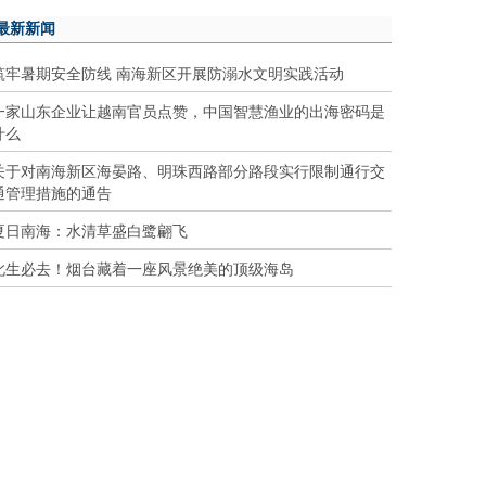
最新新闻
筑牢暑期安全防线 南海新区开展防溺水文明实践活动
一家山东企业让越南官员点赞，中国智慧渔业的出海密码是
什么
关于对南海新区海晏路、明珠西路部分路段实行限制通行交
通管理措施的通告
夏日南海：水清草盛白鹭翩飞
此生必去！烟台藏着一座风景绝美的顶级海岛