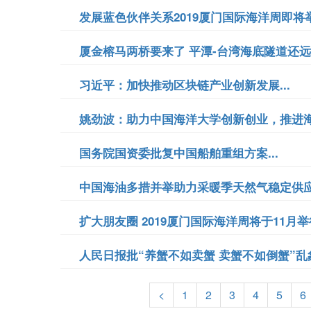
发展蓝色伙伴关系2019厦门国际海洋周即将举行
厦金榕马两桥要来了 平潭-台湾海底隧道还远吗
习近平：加快推动区块链产业创新发展...
姚劲波：助力中国海洋大学创新创业，推进海洋
国务院国资委批复中国船舶重组方案...
中国海油多措并举助力采暖季天然气稳定供应.
扩大朋友圈 2019厦门国际海洋周将于11月举行
人民日报批“养蟹不如卖蟹 卖蟹不如倒蟹”乱象.
<
1
2
3
4
5
6