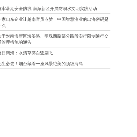
筑牢暑期安全防线 南海新区开展防溺水文明实践活动
一家山东企业让越南官员点赞，中国智慧渔业的出海密码是
什么
关于对南海新区海晏路、明珠西路部分路段实行限制通行交
通管理措施的通告
夏日南海：水清草盛白鹭翩飞
此生必去！烟台藏着一座风景绝美的顶级海岛