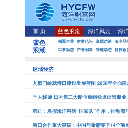
首 页
蓝色浪潮
海洋风云
海
蓝色
领军企业
财富论坛
高端访谈
著名品
浪潮
军事动态
产业创新
管理动态
科技创
区域经济
九部门绘就港口建设发展蓝图 2050年全面建成
千人移师 日本第二大船企重组欲退出造船业..
韩正：发挥海洋科研“国家队”作用，推动海洋
港口合作重大突破：中国与希腊签下14个项目.